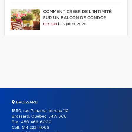
COMMENT CRÉER DE L'INTIMITÉ
SUR UN BALCON DE CONDO?
DESIGN
|
26 juillet 2026
BROSSARD
1850, rue Panama, bureau 110
Brossard, Québec, J4W 3C6
Bur.:
450 466-6000
Cell.:
514 222-4066